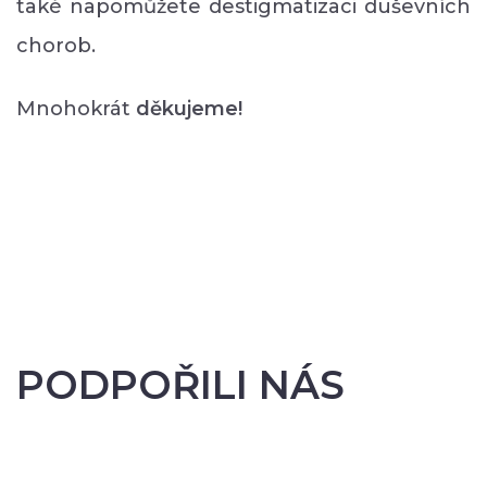
také napomůžete destigmatizaci duševních
chorob.
Mnohokrát
děkujeme!
PODPOŘILI NÁS