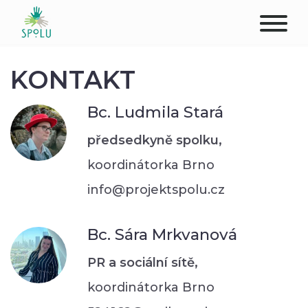
O NÁS
KONTAKT
KONTAKT
Bc. Ludmila Stará
PODPOŘTE NÁS
předsedkyně spolku,
koordinátorka Brno
PŮSOBIŠTĚ
info@projektspolu.cz
KLIENTI
Bc. Sára Mrkvanová
PROFESIONÁLOVÉ
PR a sociální sítě,
STUDENTI
koordinátorka Brno