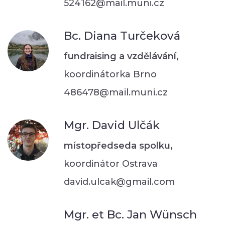
524162@mail.muni.cz
Bc. Diana Turčeková
fundraising a vzdělávání,
koordinátorka Brno
486478@mail.muni.cz
Mgr. David Ulčák
místopředseda spolku,
koordinátor Ostrava
david.ulcak@gmail.com
Mgr. et Bc. Jan Wünsch