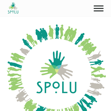
O NÁS
KONTAKT
PODPOŘTE NÁS
PŮSOBIŠTĚ
KLIENTI
PROFESIONÁLOVÉ
STUDENTI