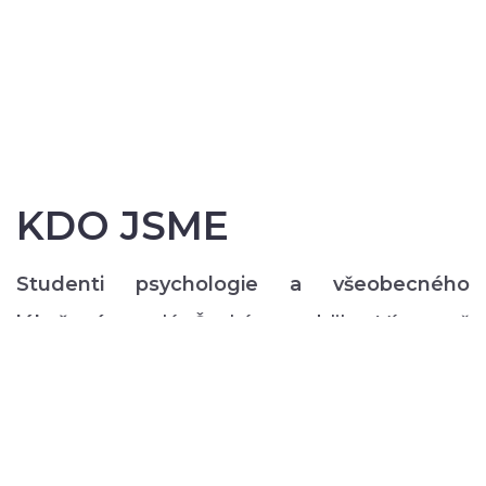
KDO JSME
Studenti psychologie a všeobecného
lékařství
z celé České republiky. Více než
200 z nás pravidelně každý semestr ve svém
volném čase zajišťuje rozmanitý volnočasový
program pro lidi s duševním onemocněním:
od výtvarných, přes hudební či tanečně-