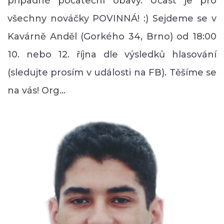
případné počáteční obavy. Účast je pro
všechny nováčky POVINNÁ! :) Sejdeme se v
Kavárně Anděl (Gorkého 34, Brno) od 18:00
10. nebo 12. října dle výsledků hlasování
(sledujte prosím v události na FB). Těšíme se
na vás! Org…