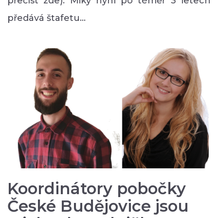
přečíst zde). Miky nyní po téměř 3 letech
předává štafetu…
Koordinátory pobočky
České Budějovice jsou