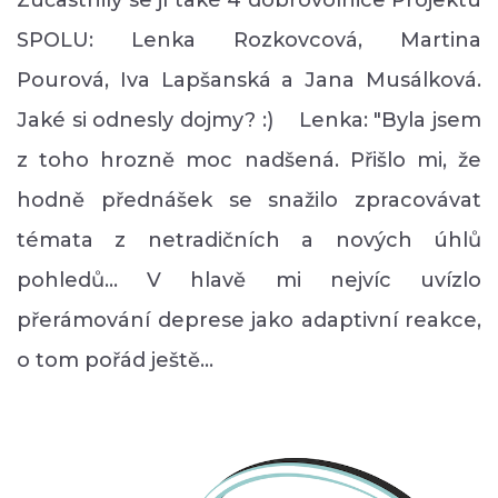
Zúčastnily se jí také 4 dobrovolnice Projektu
SPOLU: Lenka Rozkovcová, Martina
Pourová, Iva Lapšanská a Jana Musálková.
Jaké si odnesly dojmy? :) Lenka: "Byla jsem
z toho hrozně moc nadšená. Přišlo mi, že
hodně přednášek se snažilo zpracovávat
témata z netradičních a nových úhlů
pohledů... V hlavě mi nejvíc uvízlo
přerámování deprese jako adaptivní reakce,
o tom pořád ještě…