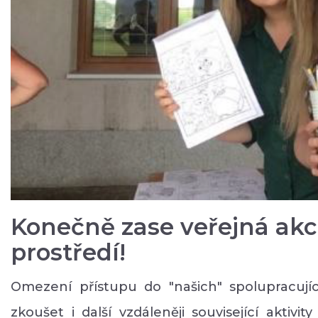
Konečně zase veřejná akc
prostředí!
Omezení přístupu do "našich" spolupracují
zkoušet i další vzdáleněji související aktivi