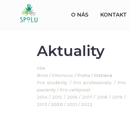
O NÁS
KONTAKT
Aktuality
Vše
Brno
/
Olomouc
/
Praha
/
Ostrava
Pro studenty
/
Pro profesionály
/
Pro
pacienty
/
Pro veřejnost
2014
/
2015
/
2016
/
2017
/
2018
/
2019
/
2013
/
2020
/
2021
/
2022