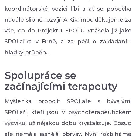
koordinátorské pozici líbí a ať se pobočka
nadále slibně rozvíjí! A Kiki moc děkujeme za
vše, co do Projektu SPOLU vnášela již jako
SPOLařka v Brně, a za péči o zakládání i
hladký průběh…
Spolupráce se
začínajícími terapeuty
Myšlenka propojit SPOLaře s bývalými
SPOLaři, kteří jsou v psychoterapeutickém
výcviku, už nějakou dobu krystalizuje. Dosud
ale neměla jasnější obrysy. Nyní rozbíháme