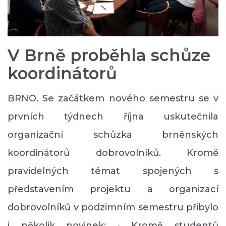
V Brně proběhla schůze
koordinátorů
BRNO. Se začátkem nového semestru se v
prvních týdnech října uskutečnila
organizační schůzka brněnských
koordinátorů dobrovolníků. Kromě
pravidelných témat spojených s
představením projektu a organizací
dobrovolníků v podzimním semestru přibylo
i několik novinek: • Kromě studentů