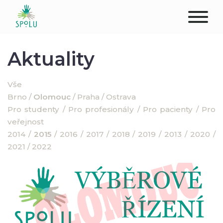
O NÁS
Aktuality
KONTAKT
Vše
Brno
/
Olomouc
/
Praha
/
Ostrava
PODPOŘTE NÁS
Pro studenty
/
Pro profesionály
/
Pro pacienty
/
Pro
veřejnost
PŮSOBIŠTĚ
2014
/
2015
/
2016
/
2017
/
2018
/
2019
/
2013
/
2020
/
2021
/
2022
KLIENTI
PROFESIONÁLOVÉ
STUDENTI