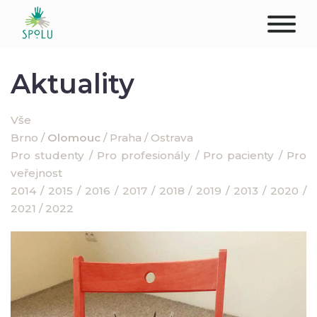
O NÁS
Aktuality
KONTAKT
Vše
Brno
/
Olomouc
/
Praha
/
Ostrava
PODPOŘTE NÁS
Pro studenty
/
Pro profesionály
/
Pro pacienty
/
Pro
veřejnost
PŮSOBIŠTĚ
2014
/
2015
/
2016
/
2017
/
2018
/
2019
/
2013
/
2020
/
2021
/
2022
KLIENTI
PROFESIONÁLOVÉ
STUDENTI