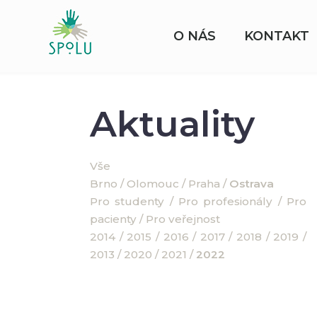
O NÁS
KONTAKT
Aktuality
Vše
Brno
/
Olomouc
/
Praha
/
Ostrava
Pro studenty
/
Pro profesionály
/
Pro
pacienty
/
Pro veřejnost
2014
/
2015
/
2016
/
2017
/
2018
/
2019
/
2013
/
2020
/
2021
/
2022