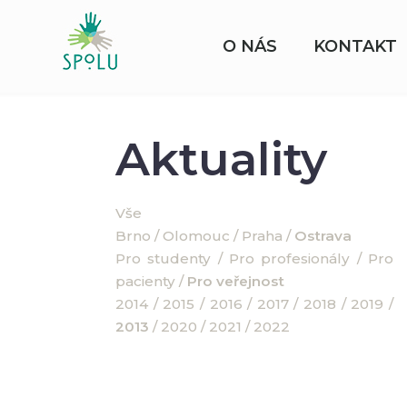
O NÁS
KONTAKT
Aktuality
Vše
Brno
/
Olomouc
/
Praha
/
Ostrava
Pro studenty
/
Pro profesionály
/
Pro
pacienty
/
Pro veřejnost
2014
/
2015
/
2016
/
2017
/
2018
/
2019
/
2013
/
2020
/
2021
/
2022