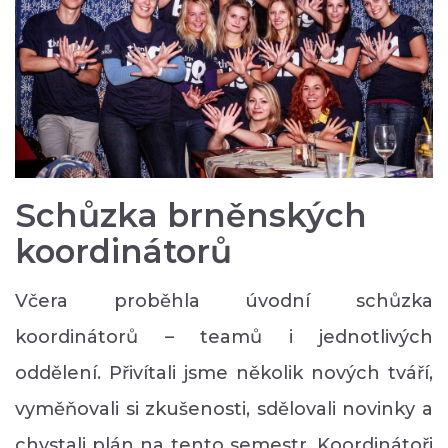
Schůzka brněnských
koordinátorů
Včera proběhla úvodní schůzka
koordinátorů – teamů i jednotlivých
oddělení. Přivítali jsme několik nových tváří,
vyměňovali si zkušenosti, sdělovali novinky a
chystali plán na tento semestr. Koordinátoři