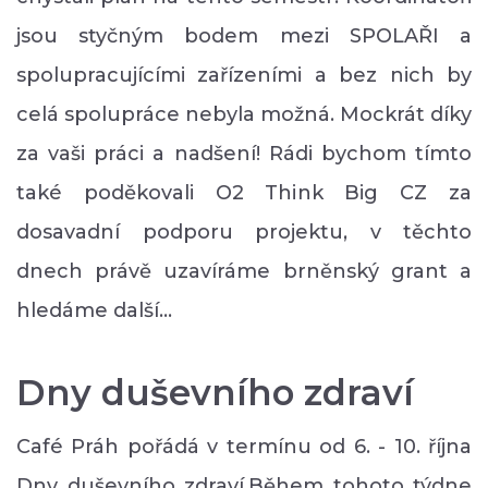
jsou styčným bodem mezi SPOLAŘI a
spolupracujícími zařízeními a bez nich by
celá spolupráce nebyla možná. Mockrát díky
za vaši práci a nadšení! Rádi bychom tímto
také poděkovali O2 Think Big CZ za
dosavadní podporu projektu, v těchto
dnech právě uzavíráme brněnský grant a
hledáme další…
Dny duševního zdraví
Café Práh pořádá v termínu od 6. - 10. října
Dny duševního zdraví.Během tohoto týdne