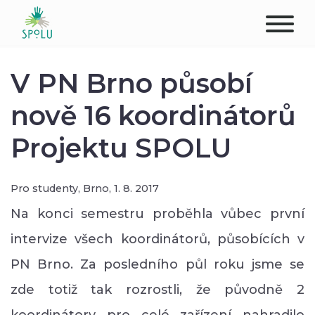
O NÁS
V PN Brno působí
KONTAKT
nově 16 koordinátorů
Projektu SPOLU
PODPOŘTE NÁS
PŮSOBIŠTĚ
Pro studenty,
Brno,
1. 8. 2017
KLIENTI
Na konci semestru proběhla vůbec první
intervize všech koordinátorů, působících v
PROFESIONÁLOVÉ
PN Brno. Za posledního půl roku jsme se
STUDENTI
zde totiž tak rozrostli, že původně 2