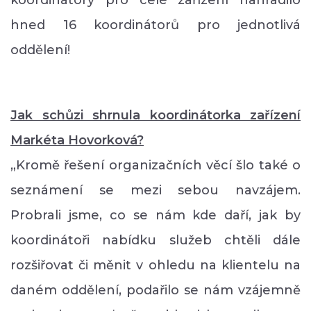
koordinátory pro celé zařízení nahradilo
hned 16 koordinátorů pro jednotlivá
oddělení!
Jak schůzi shrnula koordinátorka zařízení
Markéta Hovorková
?
„Kromě řešení organizačních věcí šlo také o
seznámení se mezi sebou navzájem.
Probrali jsme, co se nám kde daří, jak by
koordinátoři nabídku služeb chtěli dále
rozšiřovat č
i měnit v ohledu na klientelu na
daném oddělení, podařilo se nám vzájemně