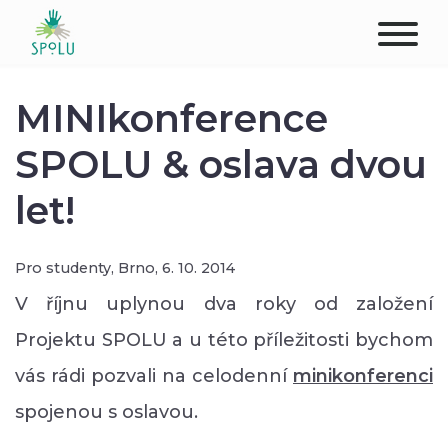
O NÁS
MINIkonference
KONTAKT
SPOLU & oslava dvou
let!
PODPOŘTE NÁS
PŮSOBIŠTĚ
Pro studenty,
Brno,
6. 10. 2014
KLIENTI
V říjnu uplynou dva roky od založení
Projektu SPOLU a u této příležitosti bychom
PROFESIONÁLOVÉ
vás rádi pozvali na celodenní
minikonferenci
STUDENTI
spojenou s oslavou.