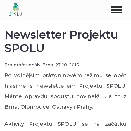
O NÁS
Newsletter Projektu
KONTAKT
SPOLU
PODPOŘTE NÁS
Pro profesionály,
Brno,
27. 10. 2015
PŮSOBIŠTĚ
Po volnějším prázdninovém režimu se opět
hlásíme s newsletterem Projektu SPOLU.
KLIENTI
Máme opravdu spoustu novinek! ... a to z
PROFESIONÁLOVÉ
Brna, Olomouce, Ostravy i Prahy.
STUDENTI
Aktivity Projektu SPOLU se na začátku