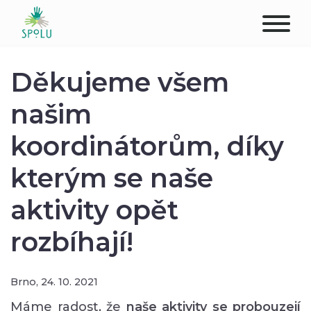
O NÁS
Děkujeme všem
KONTAKT
našim
koordinátorům, díky
PODPOŘTE NÁS
kterým se naše
PŮSOBIŠTĚ
aktivity opět
KLIENTI
rozbíhají!
PROFESIONÁLOVÉ
STUDENTI
Brno,
24. 10. 2021
Máme radost, že
naše aktivity se probouzejí