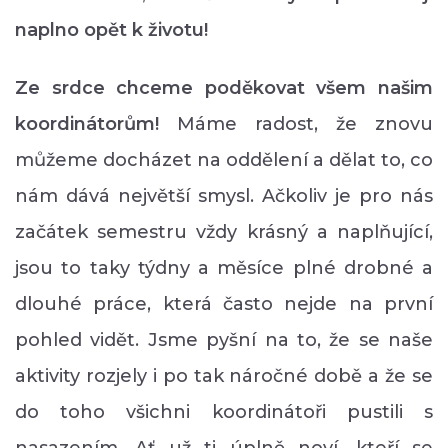
naplno opět k životu!
Ze srdce chceme poděkovat všem našim
koordinátorům!
Máme radost, že znovu
můžeme docházet na oddělení a dělat to, co
nám dává největší smysl. Ačkoliv je pro nás
začátek semestru vždy krásný a naplňující,
jsou to taky týdny a měsíce plné drobné a
dlouhé práce, která často nejde na první
pohled vidět. Jsme pyšní na to, že se naše
aktivity rozjely i po tak náročné době a že se
do toho všichni koordinátoři pustili s
nasazením. Ať už ti úplně noví, kteří se