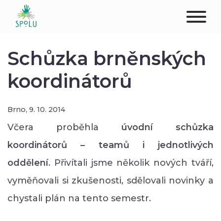
O NÁS
Schůzka brněnských
KONTAKT
koordinátorů
PODPOŘTE NÁS
Brno,
9. 10. 2014
PŮSOBIŠTĚ
Včera proběhla
úvodní schůzka
koordinátorů – teamů i jednotlivých
KLIENTI
oddělení
. Přivítali jsme několik nových tváří,
PROFESIONÁLOVÉ
vyměňovali si zkušenosti, sdělovali novinky a
chystali plán na tento semestr.
STUDENTI