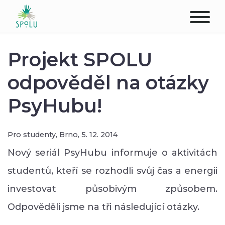
O NÁS
Projekt SPOLU
KONTAKT
odpověděl na otázky
PsyHubu!
PODPOŘTE NÁS
PŮSOBIŠTĚ
Pro studenty,
Brno,
5. 12. 2014
KLIENTI
Nový seriál PsyHubu informuje o aktivitách
studentů, kteří se rozhodli svůj čas a energii
PROFESIONÁLOVÉ
investovat působivým způsobem.
STUDENTI
Odpověděli jsme na tři následující otázky.