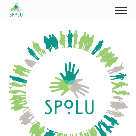
O NÁS
KONTAKT
PODPOŘTE NÁS
PŮSOBIŠTĚ
KLIENTI
PROFESIONÁLOVÉ
STUDENTI