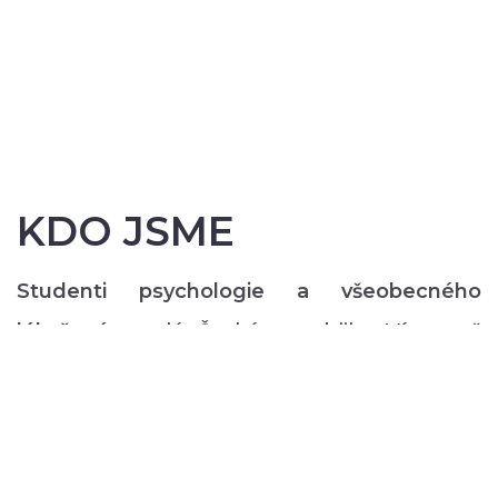
KDO JSME
Studenti psychologie a všeobecného
lékařství
z celé České republiky. Více než
200 z nás pravidelně každý semestr ve svém
volném čase zajišťuje rozmanitý volnočasový
program pro lidi s duševním onemocněním:
od výtvarných, přes hudební či tanečně-