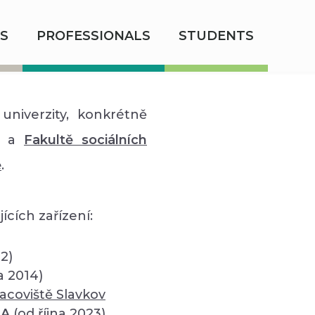
S
PROFESSIONALS
STUDENTS
univerzity, konkrétně
a
Fakultě sociálních
ě
.
ících zařízení:
12)
a 2014)
acoviště Slavkov
SA
(od října 2023)