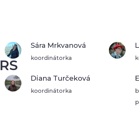
Sára Mrkvanová
L
koordinátorka
k
RS
Diana Turčeková
E
koordinátorka
b
p