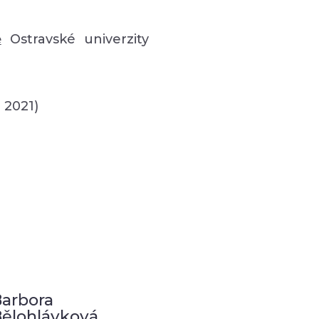
ě
Ostravské univerzity
 2021)
arbora
ělohlávková