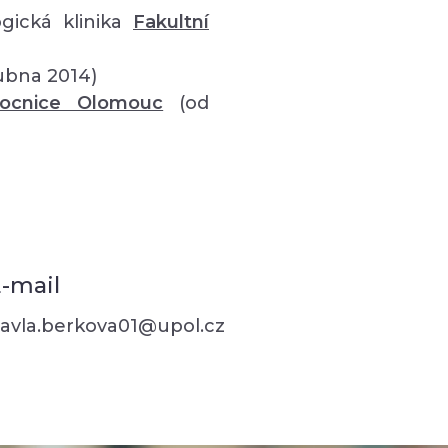
gická klinika
Fakultní
ubna 2014)
mocnice Olomouc
(od
-mail
avla.berkova01@upol.cz