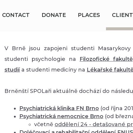
CONTACT
DONATE
PLACES
CLIENT
V Brně jsou zapojeni studenti Masarykovy 
studenti psychologie na
Filozofické fakultě
studií
a studenti medicíny na
Lékařské fakult
Brněnští SPOLaři aktuálně dochází do následuj
Psychiatrická klinika FN Brno
(od října 20
Psychiatrická nemocnice Brno
(od březn
včetně
oddělení
24 - detašované pr
Doléčovací a rehabilitační oddělení FNU