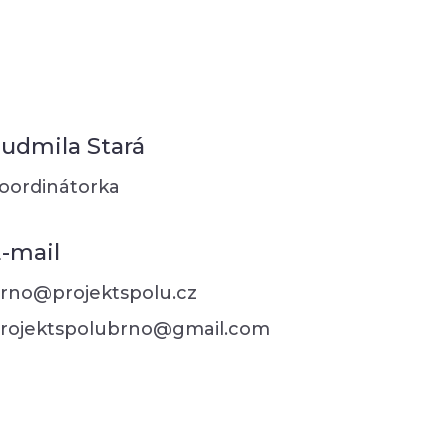
udmila Stará
oordinátorka
-mail
rno@projektspolu.cz
rojektspolubrno@gmail.com