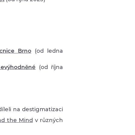
cnice Brno
(od ledna
znevýhodněné
(od října
íleli na destigmatizaci
nd the Mind
v různých