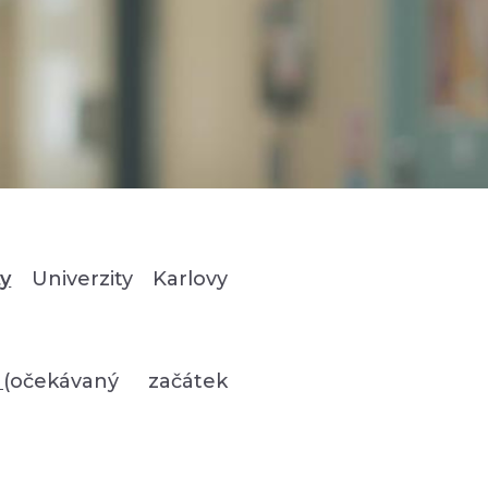
ty
Univerzity Karlovy
e
(očekávaný začátek