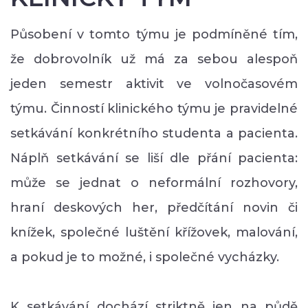
Působení v tomto týmu je podmíněné tím,
že dobrovolník už má za sebou alespoň
jeden semestr aktivit ve volnočasovém
týmu. Činností klinického týmu je pravidelné
setkávání konkrétního studenta a pacienta.
Náplň setkávání se liší dle přání pacienta:
může se jednat o neformální rozhovory,
hraní deskových her, předčítání novin či
knížek, společné luštění křížovek, malování,
a pokud je to možné, i společné vycházky.
K setkávání dochází striktně jen na půdě