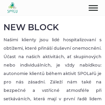
ABOUT US
NEW BLOCK
CONTACT
Našimi klienty jsou lidé hospitalizovaní s
DONATE
obtížemi, které přináší duševní onemocnění.
Účast na našich aktivitách, ať skupinových
PLACES
nebo individuálních, je vždy nabídkou:
CLIENTS
autonomie klientů během aktivit SPOLařů je
pro nás zásadní. Záleží nám také na
PROFESSIONALS
bezpečné a vstřícné atmosféře při
STUDENTS
setkáváních, která mají v první řadě lidem