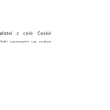
ařství
z celé České
každý semestr ve svém
vý program pro lidi s
 hudební či tanečně-
zná podpůrná setkávání