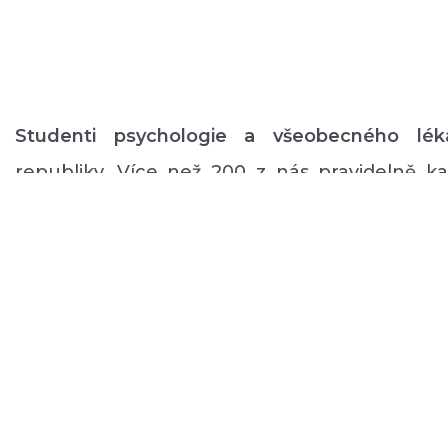
Studenti psychologie a všeobecného lék
republiky. Více než 200 z nás pravidelně 
volném čase zajišťuje rozmanitý volnočaso
duševním onemocněním: od výtvarných, přes
pohybové aktivity po kognitivní trénink a rů
a mnoho dalšího.
ABOUT US
DONATE