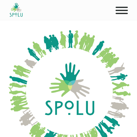
ABOUT US
CONTACT
DONATE
PLACES
CLIENTS
PROFESSIONALS
STUDENTS