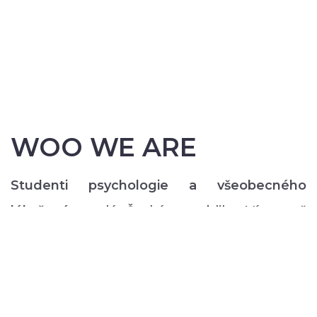
WOO WE ARE
Studenti psychologie a všeobecného
lékařství
z celé České republiky. Více než
200 z nás pravidelně každý semestr ve svém
volném čase zajišťuje rozmanitý volnočasový
program pro lidi s duševním onemocněním:
od výtvarných, přes hudební či tanečně-