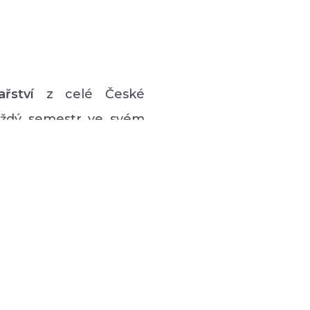
ařství
z celé České
každý semestr ve svém
vý program pro lidi s
 hudební či tanečně-
zná podpůrná setkávání