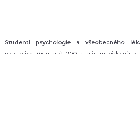
Studenti psychologie a všeobecného lék
republiky. Více než 200 z nás pravidelně 
volném čase zajišťuje rozmanitý volnočaso
duševním onemocněním: od výtvarných, přes
pohybové aktivity po kognitivní trénink a rů
a mnoho dalšího.
O NÁS
PODPOŘTE NÁS