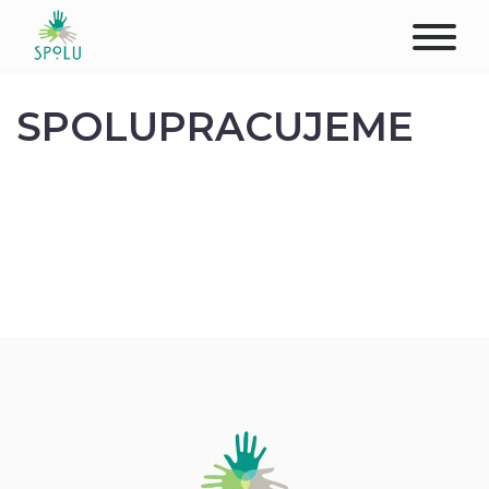
O NÁS
SPOLUPRACUJEME
KONTAKT
PODPOŘTE NÁS
PŮSOBIŠTĚ
KLIENTI
PROFESIONÁLOVÉ
STUDENTI