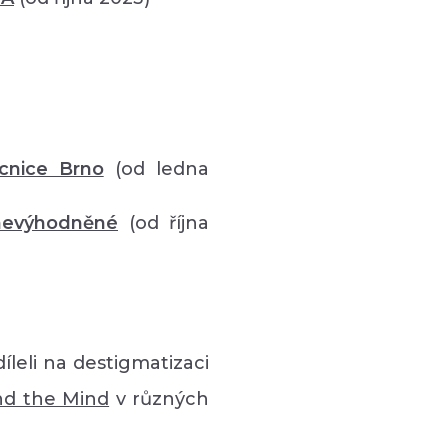
cnice Brno
(od ledna
znevýhodněné
(od října
íleli na destigmatizaci
nd the Mind
v různých