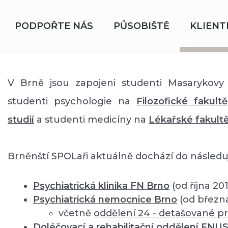
PODPOŘTE NÁS
PŮSOBIŠTĚ
KLIENT
V Brně jsou zapojeni studenti Masarykovy 
studenti psychologie na
Filozofické fakultě
studií
a studenti medicíny na
Lékařské fakult
Brněnští SPOLaři aktuálně dochází do následuj
Psychiatrická klinika FN Brno
(od října 20
Psychiatrická nemocnice Brno
(od březn
včetně
oddělení
24 - detašované pr
Doléčovací a rehabilitační oddělení FNU