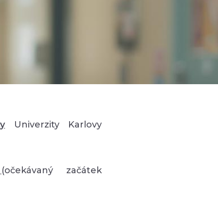
ty
Univerzity Karlovy
e
(očekávaný začátek