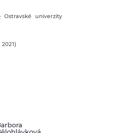
ě
Ostravské univerzity
 2021)
arbora
ělohlávková