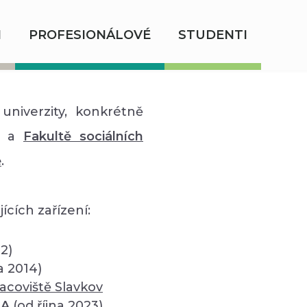
I
PROFESIONÁLOVÉ
STUDENTI
univerzity, konkrétně
a
Fakultě sociálních
ě
.
ících zařízení:
12)
a 2014)
acoviště Slavkov
SA
(od října 2023)