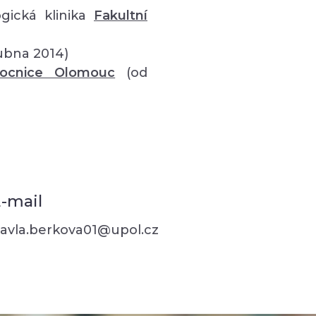
gická klinika
Fakultní
ubna 2014)
mocnice Olomouc
(od
-mail
avla.berkova01@upol.cz