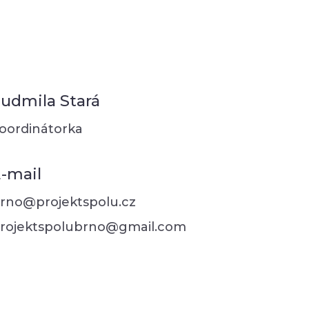
udmila Stará
oordinátorka
-mail
rno@projektspolu.cz
rojektspolubrno@gmail.com