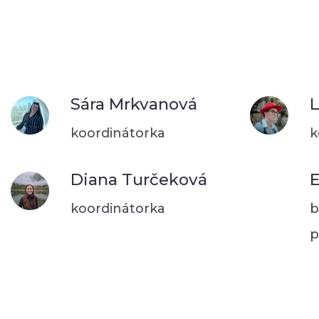
Sára Mrkvanová
L
koordinátorka
k
Diana Turčeková
E
koordinátorka
b
p