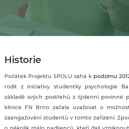
Historie
Počátek Projektu SPOLU sahá k
podzimu 201
rodit z iniciativy studentky psychologie B
základě svých postřehů z týdenní povinné p
klinice FN Brno začala uvažovat o možnos
zaangažování studentů v tomto zařízení. Zpoč
o několik málo nadšenců, kteří dali vzniknout