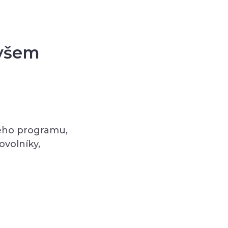
 všem
vého programu,
volníky,