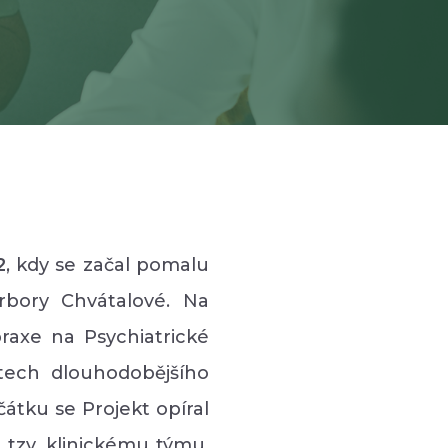
2
, kdy se začal pomalu
arbory Chvátalové. Na
raxe na Psychiatrické
tech dlouhodobějšího
átku se Projekt opíral
 tzv. klinickému týmu.