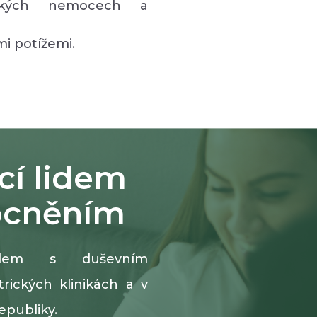
ických nemocech a
mi potížemi.
cí lidem
ocněním
lidem s duševním
ických klinikách a v
epubliky.