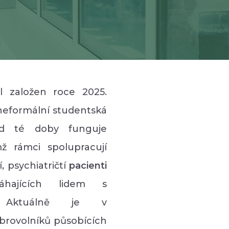
l založen roce 2025.
 neformální studentská
od té doby funguje
mž rámci spolupracují
 psychiatričtí
pacienti
ajících lidem s
 Aktuálně je v
brovolníků působících