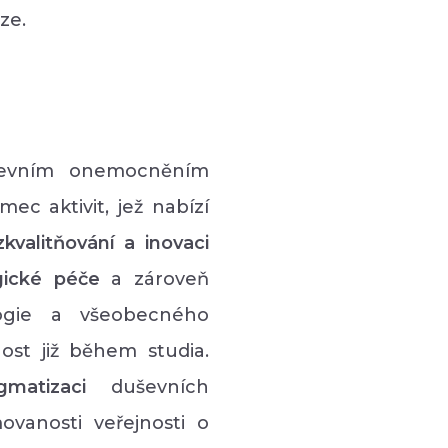
ze.
uševním onemocněním
ec aktivit, jež nabízí
zkvalitňování a inovaci
gické péče
a zároveň
gie a všeobecného
ost již během studia.
igmatizaci
duševních
vanosti veřejnosti o