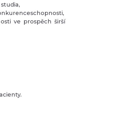
studia,
konkurenceschopnosti,
sti ve prospěch širší
acienty.