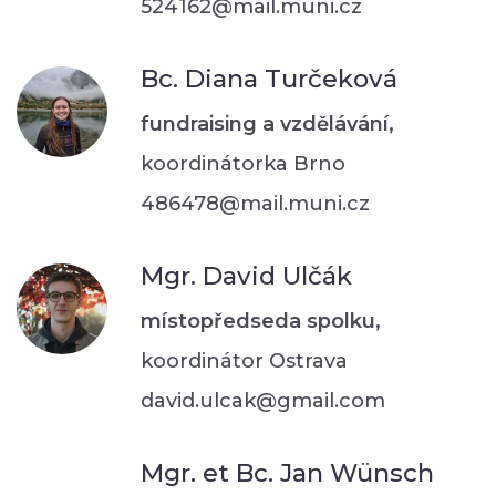
524162@mail.muni.cz
Bc. Diana Turčeková
fundraising a vzdělávání,
koordinátorka Brno
486478@mail.muni.cz
Mgr. David Ulčák
místopředseda spolku,
koordinátor Ostrava
david.ulcak@gmail.com
Mgr. et Bc. Jan Wünsch