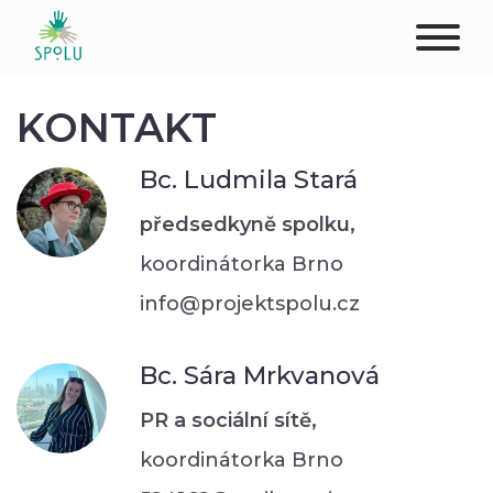
O NÁS
KONTAKT
KONTAKT
Bc. Ludmila Stará
PODPOŘTE NÁS
předsedkyně spolku,
koordinátorka Brno
PŮSOBIŠTĚ
info@projektspolu.cz
KLIENTI
Bc. Sára Mrkvanová
PROFESIONÁLOVÉ
PR a sociální sítě,
STUDENTI
koordinátorka Brno