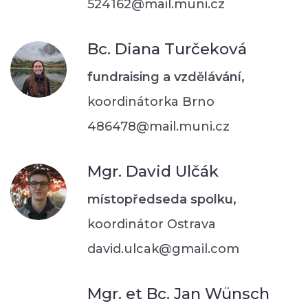
524162@mail.muni.cz
Bc. Diana Turčeková
fundraising a vzdělávání,
koordinátorka Brno
486478@mail.muni.cz
Mgr. David Ulčák
místopředseda spolku,
koordinátor Ostrava
david.ulcak@gmail.com
Mgr. et Bc. Jan Wünsch