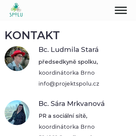
O NÁS
KONTAKT
KONTAKT
Bc. Ludmila Stará
PODPOŘTE NÁS
předsedkyně spolku,
koordinátorka Brno
PŮSOBIŠTĚ
info@projektspolu.cz
KLIENTI
Bc. Sára Mrkvanová
PROFESIONÁLOVÉ
PR a sociální sítě,
STUDENTI
koordinátorka Brno