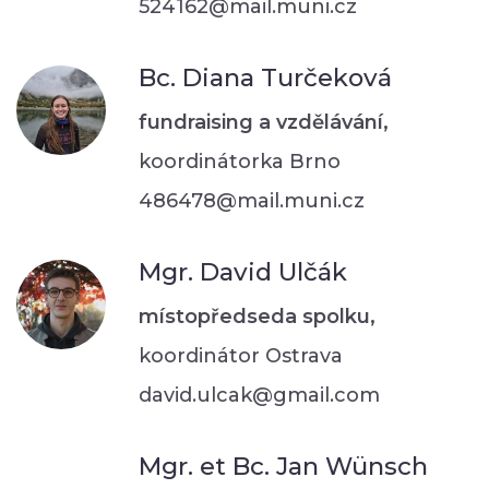
524162@mail.muni.cz
Bc. Diana Turčeková
fundraising a vzdělávání,
koordinátorka Brno
486478@mail.muni.cz
Mgr. David Ulčák
místopředseda spolku,
koordinátor Ostrava
david.ulcak@gmail.com
Mgr. et Bc. Jan Wünsch