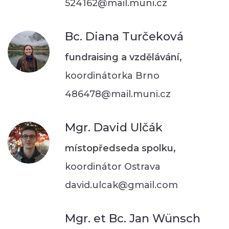
524162@mail.muni.cz
Bc. Diana Turčeková
fundraising a vzdělávání,
koordinátorka Brno
486478@mail.muni.cz
Mgr. David Ulčák
místopředseda spolku,
koordinátor Ostrava
david.ulcak@gmail.com
Mgr. et Bc. Jan Wünsch