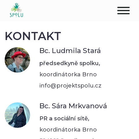
O NÁS
KONTAKT
KONTAKT
Bc. Ludmila Stará
PODPOŘTE NÁS
předsedkyně spolku,
koordinátorka Brno
PŮSOBIŠTĚ
info@projektspolu.cz
KLIENTI
Bc. Sára Mrkvanová
PROFESIONÁLOVÉ
PR a sociální sítě,
STUDENTI
koordinátorka Brno