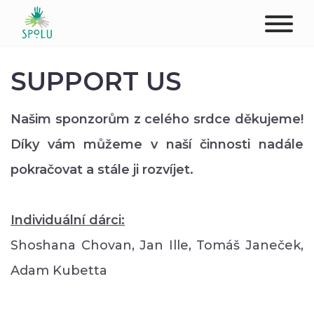
ABOUT US
SUPPORT US
CONTACT
Našim sponzorům z celého srdce děkujeme!
DONATE
Díky vám můžeme v naší činnosti nadále
pokračovat a stále ji rozvíjet.
PLACES
CLIENTS
Individuální dárci:
Shoshana Chovan, Jan Ille, Tomáš Janeček,
PROFESSIONALS
Adam Kubetta
STUDENTS