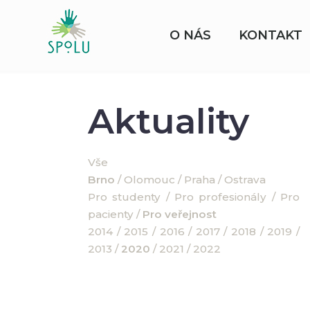
O NÁS
KONTAKT
Aktuality
Vše
Brno
/
Olomouc
/
Praha
/
Ostrava
Pro studenty
/
Pro profesionály
/
Pro
pacienty
/
Pro veřejnost
2014
/
2015
/
2016
/
2017
/
2018
/
2019
/
2013
/
2020
/
2021
/
2022