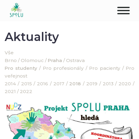
O NÁS
Aktuality
KONTAKT
Vše
Brno
/
Olomouc
/
Praha
/
Ostrava
PODPOŘTE NÁS
Pro studenty
/
Pro profesionály
/
Pro pacienty
/
Pro
veřejnost
PŮSOBIŠTĚ
2014
/
2015
/
2016
/
2017
/
2018
/
2019
/
2013
/
2020
/
2021
/
2022
KLIENTI
PROFESIONÁLOVÉ
STUDENTI