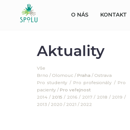
O NÁS
KONTAKT
Aktuality
Vše
Brno
/
Olomouc
/
Praha
/
Ostrava
Pro studenty
/
Pro profesionály
/
Pro
pacienty
/
Pro veřejnost
2014
/
2015
/
2016
/
2017
/
2018
/
2019
/
2013
/
2020
/
2021
/
2022