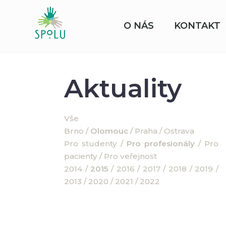
O NÁS
KONTAKT
Aktuality
Vše
Brno
/
Olomouc
/
Praha
/
Ostrava
Pro studenty
/
Pro profesionály
/
Pro
pacienty
/
Pro veřejnost
2014
/
2015
/
2016
/
2017
/
2018
/
2019
/
2013
/
2020
/
2021
/
2022