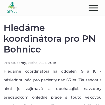
O NÁS
Hledáme
KONTAKT
koordinátora pro PN
Bohnice
PODPOŘTE NÁS
PŮSOBIŠTĚ
Pro studenty,
Praha,
22. 1. 2018
KLIENTI
Hledáme koordinátora na oddělení 9 a 10 -
následnou péči pro pacienty nad 65 let. Zkušenost s
PROFESIONÁLOVÉ
nimi je zajímavá a obohacující, navzdory
STUDENTI
předsudkům ohledně práce s touto věkovou