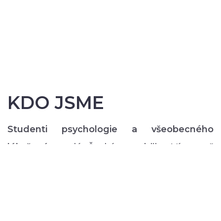
KDO JSME
Studenti psychologie a všeobecného
lékařství
z celé České republiky. Více než
200 z nás pravidelně každý semestr ve svém
volném čase zajišťuje rozmanitý volnočasový
program pro lidi s duševním onemocněním:
od výtvarných, přes hudební či tanečně-