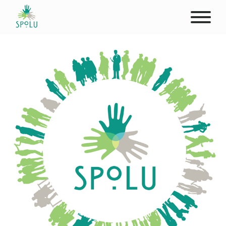
O NÁS
KONTAKT
PODPOŘTE NÁS
PŮSOBIŠTĚ
KLIENTI
PROFESIONÁLOVÉ
STUDENTI